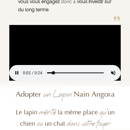
vous vous engagez
donc à
vous investir sur
du long terme
.
un Lapin
Adopter
Nain Angora
mérite
qu'
Le lapin
la même place
un
ou
dans votre foyer
chien
un chat