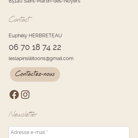
85140 Saint-Martin-des-Noyers
Contact
Euphély HERBRETEAU
06 70 18 74 22
leslapinslilitoons
@
gmail.com
Contactez-nous
Newsletter