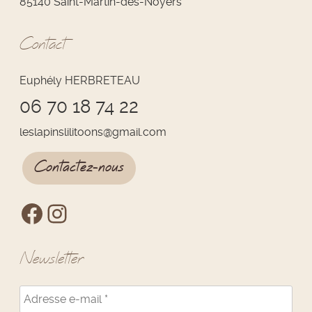
85140 Saint-Martin-des-Noyers
Contact
Euphély HERBRETEAU
06 70 18 74 22
leslapinslilitoons
@
gmail.com
Contactez-nous
Newsletter