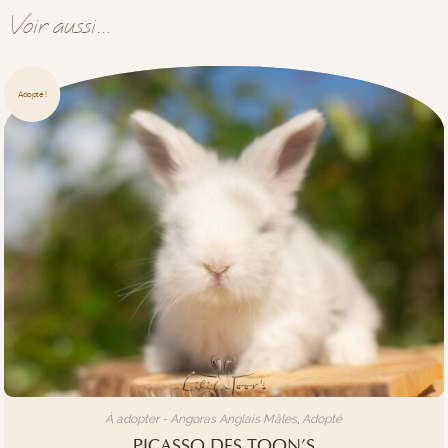
Voir aussi...
Adopté !
À adopter - Angoras Anglais Mâles
,
Adopté
PICASSO DES TOON’S